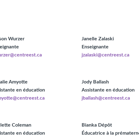
ison Wurzer
Janelle Zalaski
eignante
Enseignante
rzer@centreest.ca
jzalaski@centreest.ca
alie Amyotte
Jody Ballash
istante en éducation
Assistante en éducation
yotte@centreest.ca
jballash@centreest.ca
lette Coleman
Bianka Dépôt
istante en éducation
Éducatrice à la prématern