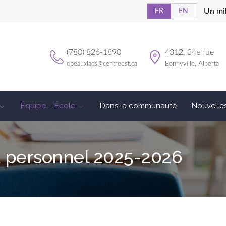
Un mil
FR
EN
(780) 826-1890
4312, 34e rue
ebeauxlacs@centreest.ca
Bonnyville, Alberta
Équipe – École
Dans la communauté
Nouvelle
 personnel 2025-2026