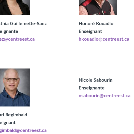
thia Guillemette-Saez
Honoré Kouadio
eignante
Enseignant
ez@centreest.ca
hkouadio@centreest.ca
Nicole Sabourin
Enseignante
nsabourin@centreest.ca
ri Regimbald
eignant
gimbald@centreest.ca