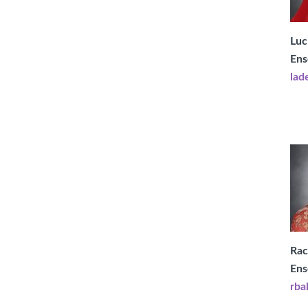
Luc
Ens
lad
Rac
Ens
rba