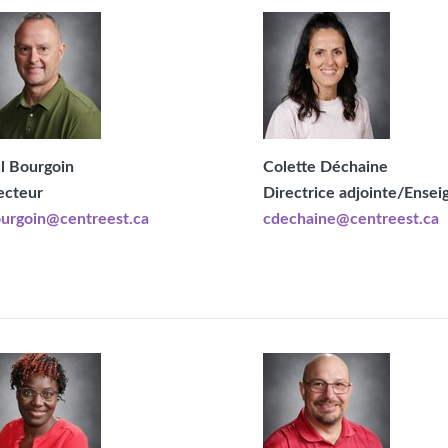
l Bourgoin
Colette Déchaine
ecteur
Directrice adjointe/Ensei
urgoin@centreest.ca
cdechaine@centreest.ca