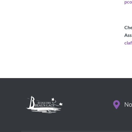
pco
Che
Ass
cla
No