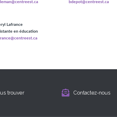
leman@centreest.ca
bdepot@centreest.ca
ryl Lafrance
istante en éducation
france@centreest.ca
us trouver
Contactez-nous