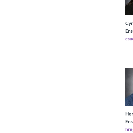
Cyn
Ens
csa
Hen
Ens
hre