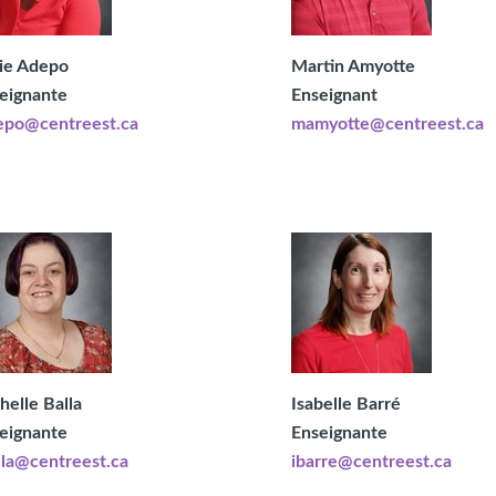
ie Adepo
Martin Amyotte
eignante
Enseignant
epo@centreest.ca
mamyotte@centreest.ca
helle Balla
Isabelle Barré
eignante
Enseignante
lla@centreest.ca
ibarre@centreest.ca