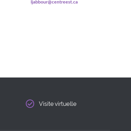
ljabbour@centreest.ca
Visite virtuelle