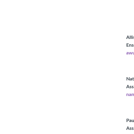
All
Ens
awu
Nat
Ass
nam
Pau
Ass