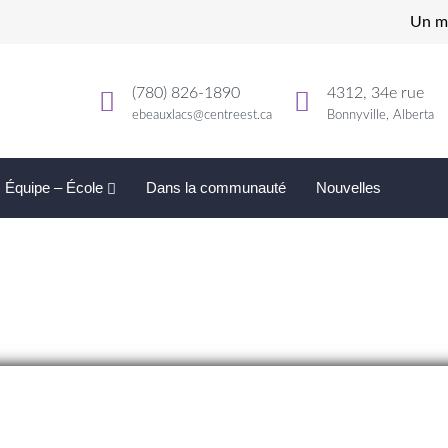
Un mi
(780) 826-1890
4312, 34e rue
ebeauxlacs@centreest.ca
Bonnyville, Alberta
Équipe – École
Dans la communauté
Nouvelles
ne – 14 au 18 mars 2022