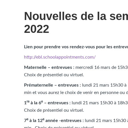
Nouvelles de la se
2022
Lien pour prendre vos rendez-vous pour les entrevu
http://ebl.schoolappointments.com/
Maternelle – entrevues :
mercredi 16 mars de 15h30
Choix de présentiel ou virtuel.
Prématernelle – entrevues :
lundi 21 mars 15h30 à 
min et vous aurez le choix de venir en personne ou de
re
e
1
à la 6
– entrevues :
lundi 21 mars 15h30 à 18h30
Choix de présentiel ou virtuel.
e
e
7
à la 12
année -entrevues :
lundi 21 mars 15h30 à
min. Choix de présentiel ou virtuel.